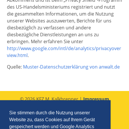
des US-Handelsministeriums registriert und nutzt
die gesammelten Informationen, um die Nutzung
unserer Websites auszuwerten, Berichte für uns
diesbezüglich zu verfassen und andere
diesbezügliche Dienstleistungen an uns zu
erbringen. Mehr erfahren Sie unter
http://www.google.com/intl/de/analytics/privacyover
view.html
.
Quelle:
Muster-Datenschutzerklärung von anwalt.de
© 2026 KFZ M. Kalkbrenner |
Impressum
Augasse 2
7371 Unterrabnitz-Schwendgraben
Sie stimmen durch die Nutzung unserer
+43 2616 8613
Website zu, dass Cookies auf Ihrem Gerät
office@kfz-kalkbrenner.at
gespeichert werden und Google Analytics